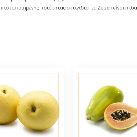
πιστοποιημένης ποιότητας ακτινίδια, τα Zespri είναι η ιδα