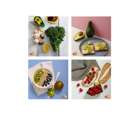
s
Gallery
KET,
33
, B22,
ν Δεδομένων
.