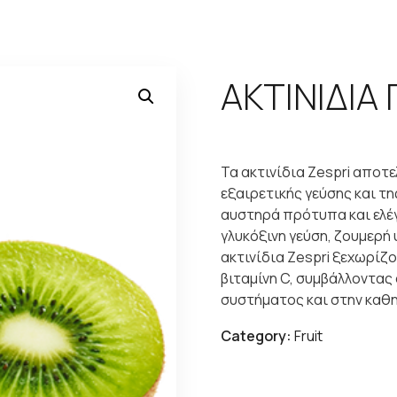
ΑΚΤΙΝΙΔΙΑ
Τα ακτινίδια Zespri αποτ
εξαιρετικής γεύσης και τη
αυστηρά πρότυπα και ελ
γλυκόξινη γεύση, ζουμερή
ακτινίδια Zespri ξεχωρίζο
βιταμίνη C, συμβάλλοντας
συστήματος και στην καθη
Category:
Fruit