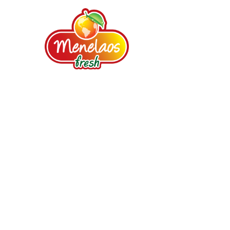
Your loyal partner since 1987. Fruits,
Vegetables, Spices, Dried fruits, Nuts,
Prepared salads.
©
2026
Menela