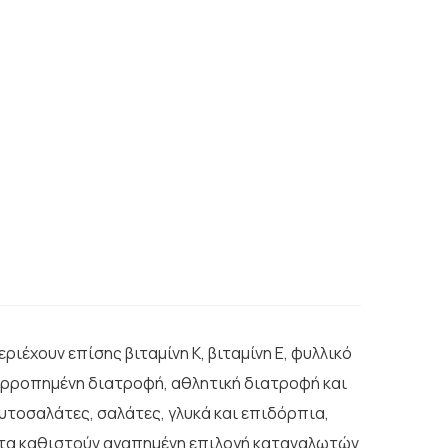
ριέχουν επίσης βιταμίνη Κ, βιταμίνη Ε, φυλλικό
ισορροπημένη διατροφή, αθλητική διατροφή και
υτοσαλάτες, σαλάτες, γλυκά και επιδόρπια,
α τα καθιστούν αγαπημένη επιλογή καταναλωτών