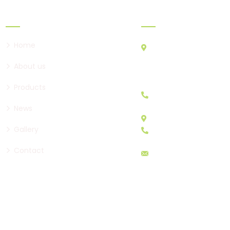
Links
Where to find u
Home
ATHENS CENTRAL MAR
AGIOS I. RENTIS PC 182
About us
A&B STORES: A23 - A29
B30
Products
+30 210 4829333
News
STORES E: E11 - E17
Gallery
+30 210 4815784
Contact
sales@menelaos.gr
os Fresh. All rights reserved. /
Πολιτική Προστασίας Προσωπικώ