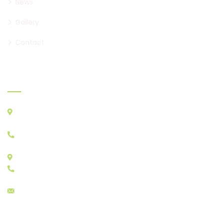
News
Gallery
Contact
Where to find us
ATHENS CENTRAL MARKET, AGIOS I. RENTIS PC 18233
A&B STORES: A23 - A29, B22, B30
+30 210 4829333
STORES E: E11 - E17
+30 210 4815784
sales@menelaos.gr