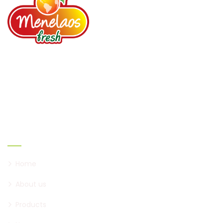
Your loyal partner since 1987. Fruits, Vegetables,
Spices, Dried fruits, Nuts, Prepared salads.
Links
Home
About us
Products