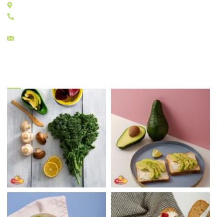
ΚΑΤΑΣΤΗΜΑΤΑ E: E11 – E17
+30 210 4815784
sales@menelaos.gr
Gallery