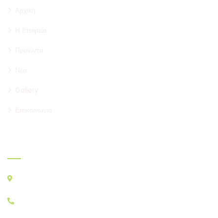
Αρχική
Η Εταιρεία
Προϊόντα
Νέα
Gallery
Επικοινωνία
Που θα μας βρείτε
ΚΕΝΤΡΙΚΗ ΑΓΟΡΑ ΑΘΗΝΩΝ, ΑΓ. Ι. ΡΕΝΤΗ Τ.Κ. 18233
ΚΑΤΑΣΤΗΜΑΤΑ A&B: A23 – A29, B22, B30
+30 210 4829333