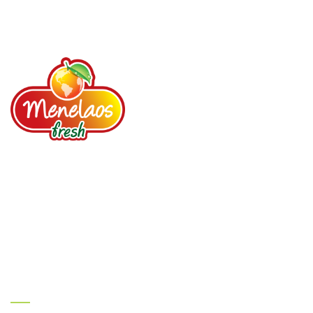
Πιστός συνεργάτης σας από το 1987. Φρούτα,
Λαχανικά, Μυρωδικά, Αποξηραμένα φρούτα, Ξηροί
καρποί, Έτοιμες σαλάτες.
Σύνδεσμοι