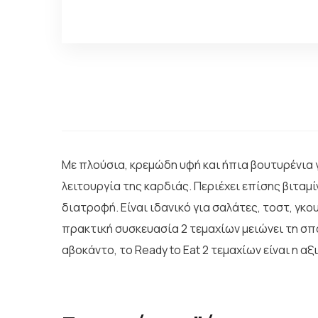
Με πλούσια, κρεμώδη υφή και ήπια βουτυρένια 
λειτουργία της καρδιάς. Περιέχει επίσης βιταμί
διατροφή. Είναι ιδανικό για σαλάτες, τοστ, γκ
πρακτική συσκευασία 2 τεμαχίων μειώνει τη σπ
αβοκάντο, το Ready to Eat 2 τεμαχίων είναι η α