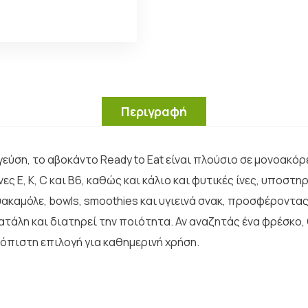
Περιγραφή
γεύση, το αβοκάντο Ready to Eat είναι πλούσιο σε μονοακ
νες Ε, Κ, C και Β6, καθώς και κάλιο και φυτικές ίνες, υποσ
ουακαμόλε, bowls, smoothies και υγιεινά σνακ, προσφέροντα
ατάλη και διατηρεί την ποιότητα. Αν αναζητάς ένα φρέσκο
ξιόπιστη επιλογή για καθημερινή χρήση.