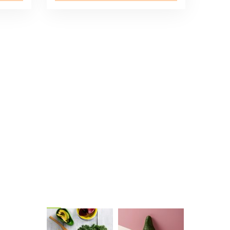
ίτε
Gallery
Ν, ΑΓ. Ι.