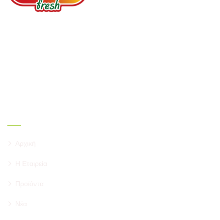
Πιστός συνεργάτης σας από το 1987. Φρούτα,
Λαχανικά, Μυρωδικά, Αποξηραμένα φρούτα, Ξηροί
καρποί, Έτοιμες σαλάτες.
Σύνδεσμοι
Αρχική
Η Εταιρεία
Προϊόντα
Νέα