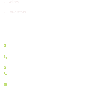
Gallery
Επικοινωνία
Που θα μας βρείτε
ΚΕΝΤΡΙΚΗ ΑΓΟΡΑ ΑΘΗΝΩΝ, ΑΓ. Ι. ΡΕΝΤΗ Τ.Κ. 18233
ΚΑΤΑΣΤΗΜΑΤΑ A&B: A23 – A29, B22, B30
+30 210 4829333
ΚΑΤΑΣΤΗΜΑΤΑ E: E11 – E17
+30 210 4815784
sales@menelaos.gr
Gallery