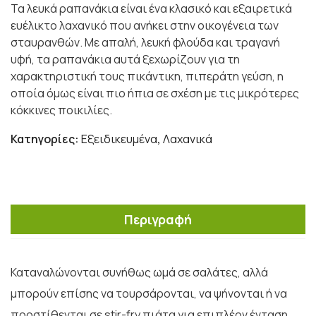
Τα λευκά ραπανάκια είναι ένα κλασικό και εξαιρετικά
ευέλικτο λαχανικό που ανήκει στην οικογένεια των
σταυρανθών. Με απαλή, λευκή φλούδα και τραγανή
υφή, τα ραπανάκια αυτά ξεχωρίζουν για τη
χαρακτηριστική τους πικάντικη, πιπεράτη γεύση, η
οποία όμως είναι πιο ήπια σε σχέση με τις μικρότερες
κόκκινες ποικιλίες.
Κατηγορίες:
Εξειδικευμένα
,
Λαχανικά
Περιγραφή
Καταναλώνονται συνήθως ωμά σε σαλάτες, αλλά
μπορούν επίσης να τουρσάρονται, να ψήνονται ή να
προστίθενται σε stir-fry πιάτα για επιπλέον ένταση.