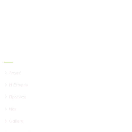
Πιστός συνεργάτης σας από το 1987. Φρούτα,
Λαχανικά, Μυρωδικά, Αποξηραμένα φρούτα, Ξηροί
καρποί, Έτοιμες σαλάτες.
Σύνδεσμοι
Αρχική
Η Εταιρεία
Προϊόντα
Νέα
Gallery