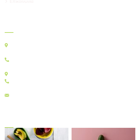
Επικοινωνία
Που θα μας βρείτε
ΚΕΝΤΡΙΚΗ ΑΓΟΡΑ ΑΘΗΝΩΝ, ΑΓ. Ι. ΡΕΝΤΗ Τ.Κ. 18233
ΚΑΤΑΣΤΗΜΑΤΑ A&B: A23 – A29, B22, B30
+30 210 4829333
ΚΑΤΑΣΤΗΜΑΤΑ E: E11 – E17
+30 210 4815784
sales@menelaos.gr
Gallery