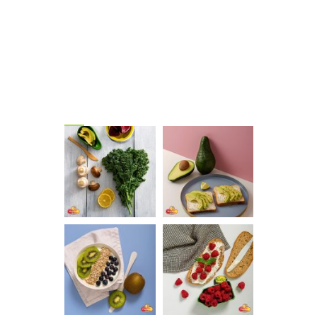
ίτε
Gallery
Ν, ΑΓ. Ι.
3 – A29,
 E17