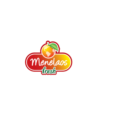
Πιστός συνεργάτης σας από το 1987.
Φρούτα, Λαχανικά, Μυρωδικά,
Αποξηραμένα φρούτα, Ξηροί καρποί,
Έτοιμες σαλάτες.