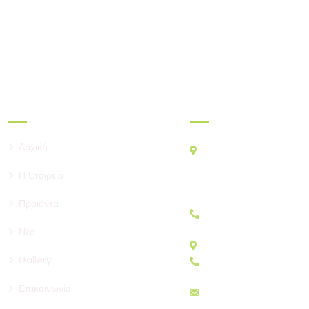
Σύνδεσμοι
Που θα μας βρε
Αρχική
ΚΕΝΤΡΙΚΗ ΑΓΟΡΑ ΑΘΗΝΩ
ΡΕΝΤΗ Τ.Κ. 18233
Η Εταιρεία
ΚΑΤΑΣΤΗΜΑΤΑ A&B: A2
B22, B30
Προϊόντα
+30 210 4829333
Νέα
ΚΑΤΑΣΤΗΜΑΤΑ E: E11 –
Gallery
+30 210 4815784
Επικοινωνία
sales@menelaos.gr